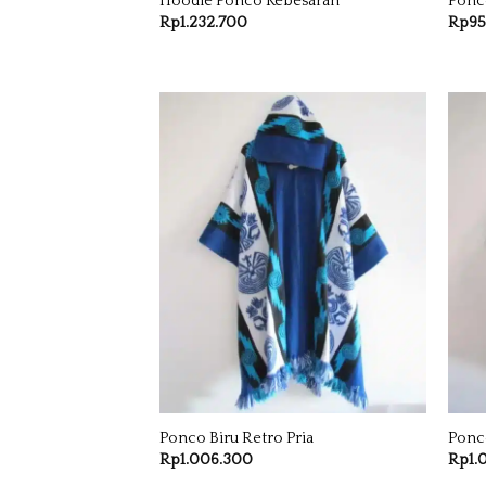
Hoodie Ponco Kebesaran
Ponc
Rp
1.232.700
Rp
9
Ponco Biru Retro Pria
Ponc
Rp
1.006.300
Rp
1.