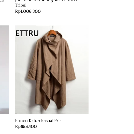
Jubah Berkerudung Suku Ponco
an
Tribal
Rp
1.006.300
Ponco Katun Kasual Pria
Rp
855.400