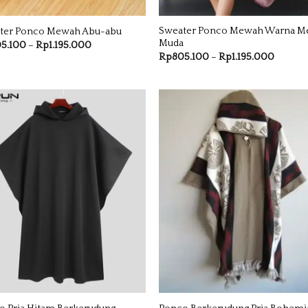
Sweater Ponco Mewah Warna M
ter Ponco Mewah Abu-abu
Muda
Rentang
5.100
–
Rp
1.195.000
harga:
Rentan
Rp
805.100
–
Rp
1.195.000
Rp805.100
harga:
hingga
Rp805.
Rp1.195.000
hingga
Rp1.19