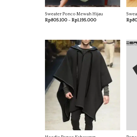
Sweater Ponco Mewah Hijau
Swea
Rentang
Rp
805.100
–
Rp
1.195.000
Rp
80
harga:
Rp805.100
hingga
Rp1.195.000