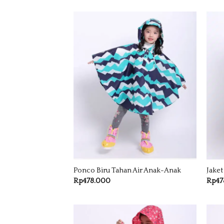
Ponco Biru Tahan Air Anak-Anak
Jaket
Rp
478.000
Rp
47