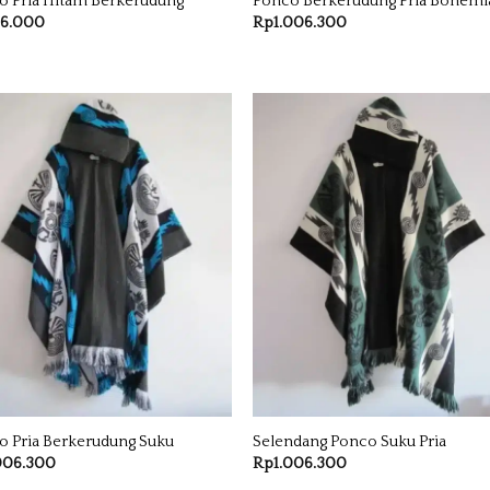
o Pria Hitam Berkerudung
Ponco Berkerudung Pria Bohemi
56.000
Rp
1.006.300
o Pria Berkerudung Suku
Selendang Ponco Suku Pria
006.300
Rp
1.006.300