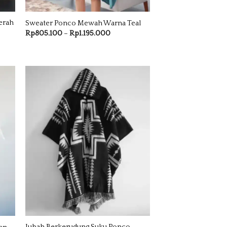
erah
Sweater Ponco Mewah Warna Teal
Rentang
Rp
805.100
–
Rp
1.195.000
harga:
g
Rp805.100
hingga
100
Rp1.195.000
5.000