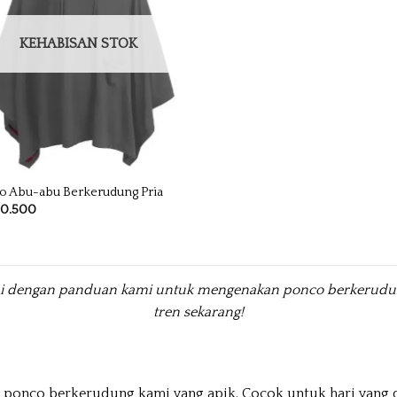
KEHABISAN STOK
o Abu-abu Berkerudung Pria
80.500
ini dengan panduan kami untuk mengenakan ponco berkerudu
tren sekarang!
 ponco berkerudung kami yang apik. Cocok untuk hari yang d