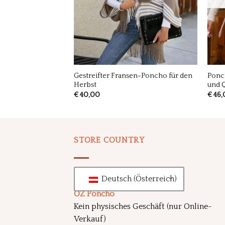
Gestreifter Fransen-Poncho für den
Ponc
gen-Strickponcho
Herbst
und 
€
40,00
€
46,
STORE COUNTRY
Deutsch (Österreich)
OZ Poncho
Kein physisches Geschäft (nur Online-
Verkauf)