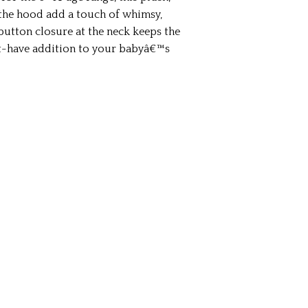
 the hood add a touch of whimsy,
button closure at the neck keeps the
st-have addition to your babyâ€™s