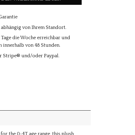
Garantie
t, abhängig von Ihrem Standort.
6 Tage die Woche erreichbar und
n innerhalb von 48 Stunden.
r Stripe® und/oder Paypal.
or the 0-4T age range, this plush,