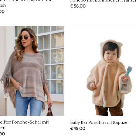
anter Poncho-Pullover mit
Poncho mit böhmischen Franse
ten
€
56,00
00
eifter Poncho-Schal mit
Baby Bär Poncho mit Kapuze
sen
€
49,00
00