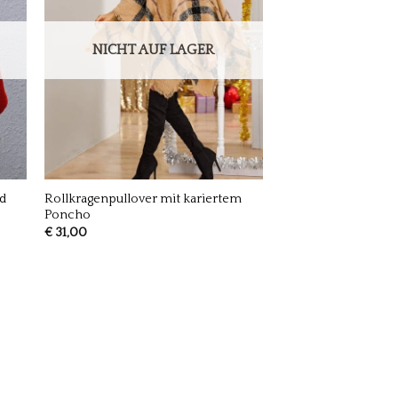
NICHT AUF LAGER
nd
Rollkragenpullover mit kariertem
Poncho
€
31,00