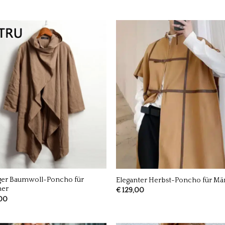
iger Baumwoll-Poncho für
Eleganter Herbst-Poncho für M
er
€
129,00
00