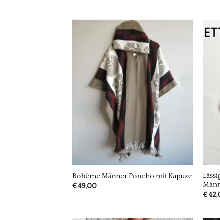
Läss
Bohème Männer Poncho mit Kapuze
Männ
€
49,00
€
42,