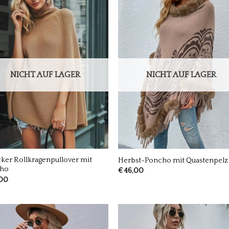
NICHT AUF LAGER
NICHT AUF LAGER
ker Rollkragenpullover mit
Herbst-Poncho mit Quastenpelz
ho
€
46,00
00