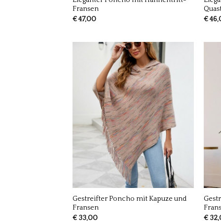
Eleganter Poncho mit Hahnentritt-
Eleg
Fransen
Quas
€
47,00
€
46,
Gestreifter Poncho mit Kapuze und
Gestr
Fransen
Fran
€
33,00
€
32,