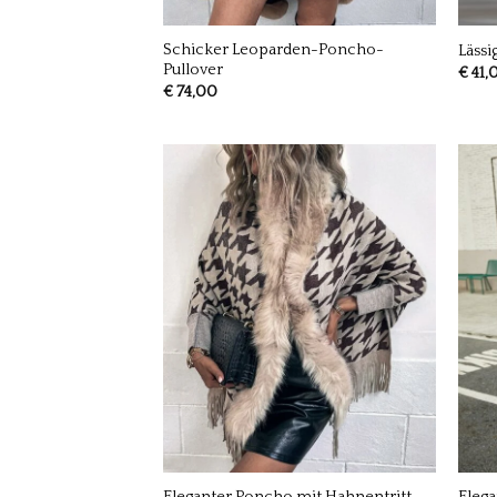
Schicker Leoparden-Poncho-
Lässi
Pullover
€
41,
€
74,00