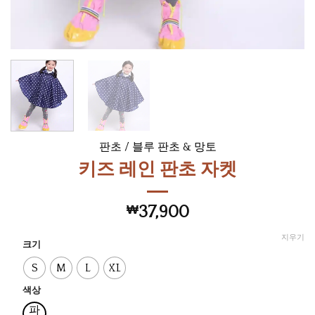
판초
/
블루 판초 & 망토
키즈 레인 판초 자켓
₩
37,900
지우기
크기
S
M
L
XL
색상
파