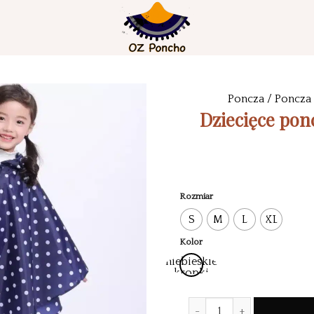
Poncza
/
Poncza 
Dziecięce po
Rozmiar
S
M
L
XL
Kolor
niebieskie
kropki
Ilość Kids Rain Poncho Jac