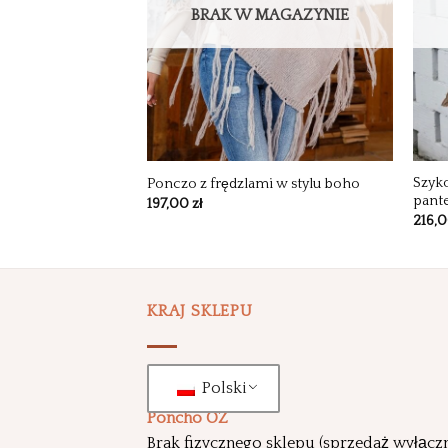
BRAK W MAGAZYNIE
Szyk
 ponczo z dzianiny
Ponczo z frędzlami w stylu boho
pant
197,00
zł
216,
KRAJ SKLEPU
Polski
Poncho OZ
Brak fizycznego sklepu (sprzedaż wyłącz