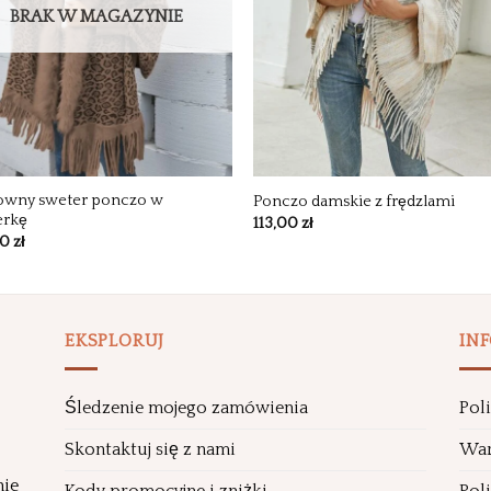
BRAK W MAGAZYNIE
owny sweter ponczo w
Ponczo damskie z frędzlami
erkę
113,00
zł
00
zł
EKSPLORUJ
IN
Śledzenie mojego zamówienia
Pol
Skontaktuj się z nami
War
nie
Kody promocyjne i zniżki
Pol