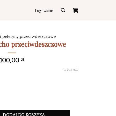
Logowanie
i peleryny przeciwdeszczowe
ncho przeciwdeszczowe
100,00
zł
WYCZYŚĆ
kets
DODAJ DO KOSZYKA