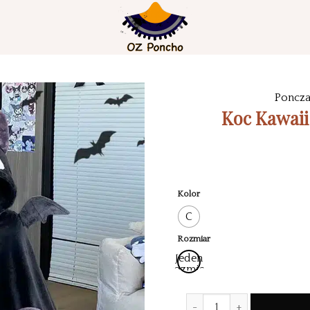
Poncz
Koc Kawai
Kolor
C
Rozmiar
Jeden
rozmiar
Ilość Kawaii Halloween Po