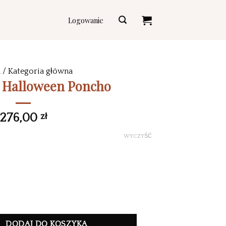
Logowanie
a
/
Kategoria główna
i Halloween Poncho
276,00
zł
WYCZYŚĆ
ncho Blanket
DODAJ DO KOSZYKA