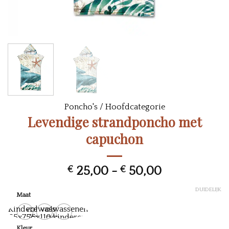
Poncho's
/
Hoofdcategorie
Levendige strandponcho met
capuchon
Prijsklasse:
€
25,00
-
€
50,00
€ 25,00
DUIDELIJK
tot
Maat
€ 50,00
Kinderen
Volwassen
Volwassenen
65x75cm
75x110cm
en kinderen
Kleur