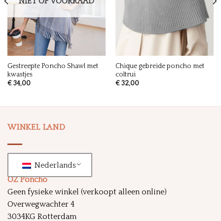
NIET OP VOORRAAD
Gestreepte Poncho Shawl met
Chique gebreide poncho met
kwastjes
coltrui
€
34,00
€
32,00
WINKEL LAND
Nederlands
OZ Poncho
Geen fysieke winkel (verkoopt alleen online)
Overwegwachter 4
3034KG Rotterdam