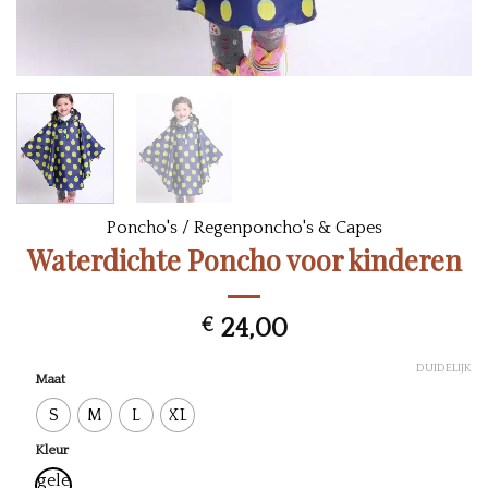
Poncho's
/
Regenponcho's & Capes
Waterdichte Poncho voor kinderen
€
24,00
DUIDELIJK
Maat
S
M
L
XL
Kleur
gele