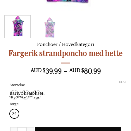
Ponchoer
/
Hovedkategori
Fargerik strandponcho med hette
Prisområ
AUD $
39.99
–
AUD $
80.99
AUD
KLAR
$39.99
Størrelse
til
Barn
Voksen
Voksen
65x75
75x110
og
AUD
cm
cm
barn
Farge
$80.99
24
Vibrant Hooded Beach Poncho antall