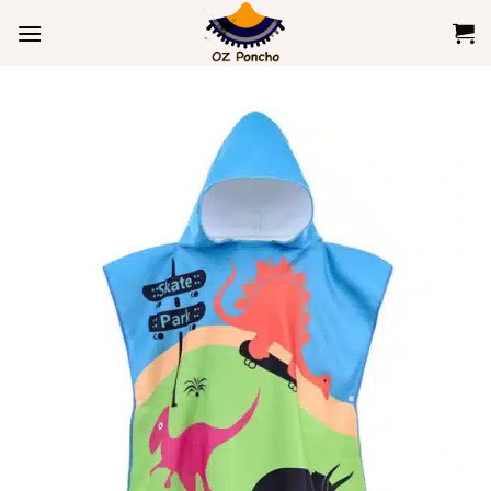
コ
ン
テ
ン
ツ
へ
ス
キ
ッ
プ