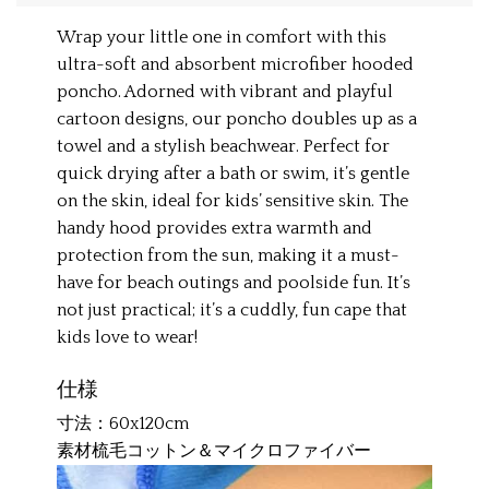
Wrap your little one in comfort with this
ultra-soft and absorbent microfiber hooded
poncho. Adorned with vibrant and playful
cartoon designs, our poncho doubles up as a
towel and a stylish beachwear. Perfect for
quick drying after a bath or swim, it’s gentle
on the skin, ideal for kids’ sensitive skin. The
handy hood provides extra warmth and
protection from the sun, making it a must-
have for beach outings and poolside fun. It’s
not just practical; it’s a cuddly, fun cape that
kids love to wear!
仕様
寸法：60x120cm
素材梳毛コットン＆マイクロファイバー