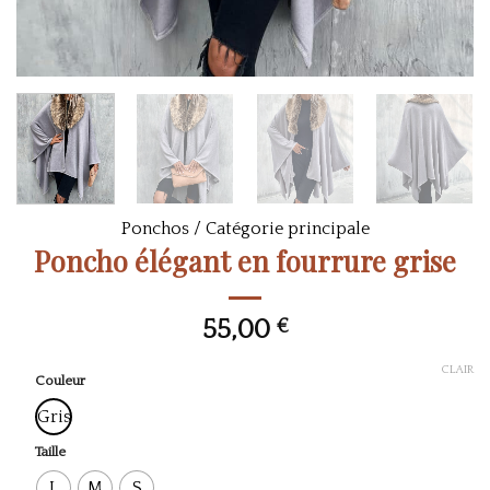
Ponchos
/
Catégorie principale
Poncho élégant en fourrure grise
55,00
€
CLAIR
couleur
Gris
taille
L
M
S